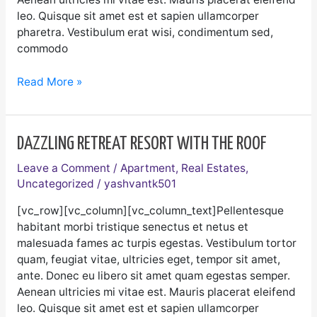
leo. Quisque sit amet est et sapien ullamcorper
pharetra. Vestibulum erat wisi, condimentum sed,
commodo
Read More »
Dazzling
DAZZLING RETREAT RESORT WITH THE ROOF
Retreat
Leave a Comment
/
Apartment
,
Real Estates
,
Resort
Uncategorized
/
yashvantk501
with
the
[vc_row][vc_column][vc_column_text]Pellentesque
roof
habitant morbi tristique senectus et netus et
malesuada fames ac turpis egestas. Vestibulum tortor
quam, feugiat vitae, ultricies eget, tempor sit amet,
ante. Donec eu libero sit amet quam egestas semper.
Aenean ultricies mi vitae est. Mauris placerat eleifend
leo. Quisque sit amet est et sapien ullamcorper