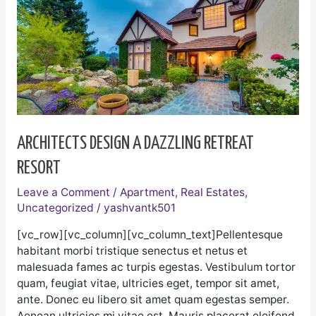
a
Dazzling
retreat
Resort
ARCHITECTS DESIGN A DAZZLING RETREAT
RESORT
Leave a Comment
/
Apartment
,
Real Estates
,
Uncategorized
/
yashvantk501
[vc_row][vc_column][vc_column_text]Pellentesque
habitant morbi tristique senectus et netus et
malesuada fames ac turpis egestas. Vestibulum tortor
quam, feugiat vitae, ultricies eget, tempor sit amet,
ante. Donec eu libero sit amet quam egestas semper.
Aenean ultricies mi vitae est. Mauris placerat eleifend