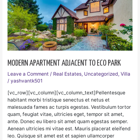
adjacent
to
eco
park
MODERN APARTMENT ADJACENT TO ECO PARK
Leave a Comment
/
Real Estates
,
Uncategorized
,
Villa
/
yashvantk501
[vc_row][vc_column][vc_column_text]Pellentesque
habitant morbi tristique senectus et netus et
malesuada fames ac turpis egestas. Vestibulum tortor
quam, feugiat vitae, ultricies eget, tempor sit amet,
ante. Donec eu libero sit amet quam egestas semper.
Aenean ultricies mi vitae est. Mauris placerat eleifend
leo. Quisque sit amet est et sapien ullamcorper