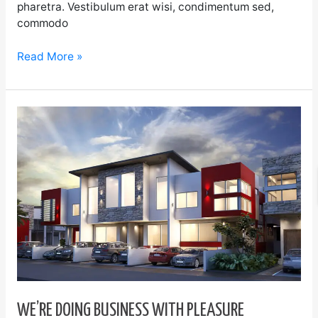
pharetra. Vestibulum erat wisi, condimentum sed,
commodo
Read More »
We’re
doing
business
with
pleasure
WE’RE DOING BUSINESS WITH PLEASURE